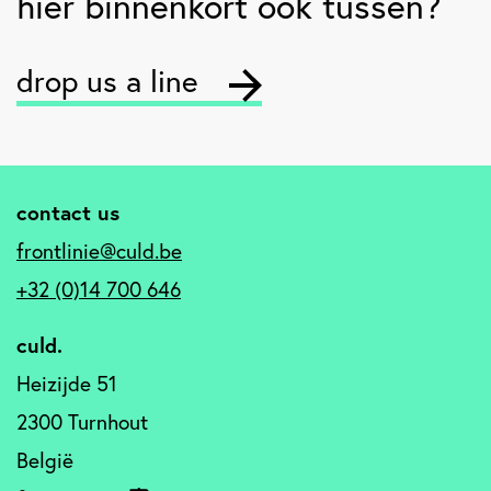
hier binnenkort ook tussen?
drop us a line
contact us
frontlinie@culd.be
+32 (0)14 700 646
culd.
Heizijde 51
2300 Turnhout
België