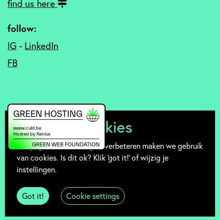
find us here
follow:
IG
-
LinkedIn
FB
Mmmm... cookies
Om je gebruikservaring te verbeteren maken we gebruik
van cookies. Is dit ok? Klik 'got it!' of wijzig je
instellingen.
Meer informatieâ€¦
privacy policy
//
disclaimer
//
cookieverklaring
//
algemene
Got it!
Cookie settings
voorwaarden