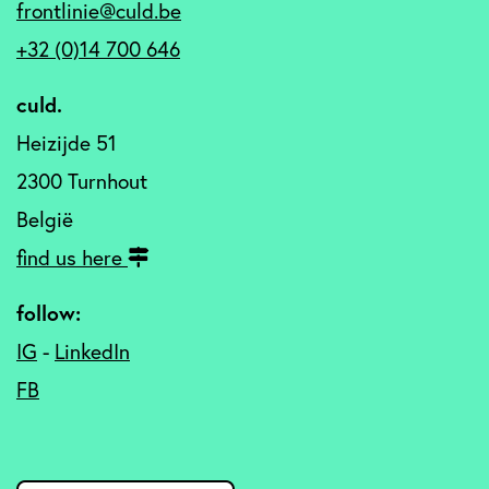
frontlinie@culd.be
+32 (0)14 700 646
culd.
Heizijde 51
2300 Turnhout
België
find us here
follow:
IG
-
LinkedIn
FB