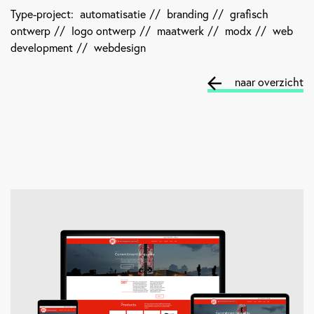
Type-project:
automatisatie
//
branding
//
grafisch
ontwerp
//
logo ontwerp
//
maatwerk
//
modx
//
web
development
//
webdesign
naar overzicht