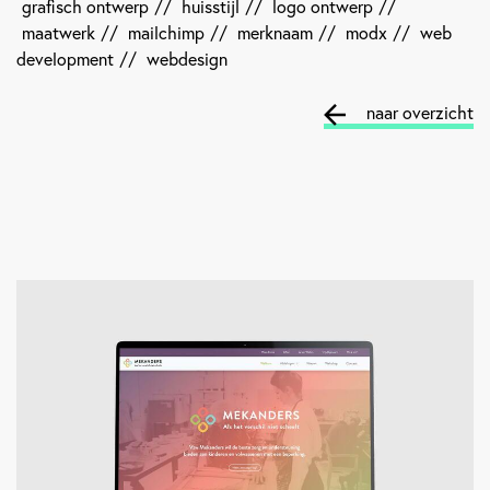
grafisch ontwerp
//
huisstijl
//
logo ontwerp
//
maatwerk
//
mailchimp
//
merknaam
//
modx
//
web
development
//
webdesign
naar overzicht