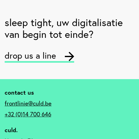
sleep tight
, uw digitalisatie
van begin tot einde?
drop us a line
contact us
frontlinie@culd.be
+32 (0)14 700 646
culd.