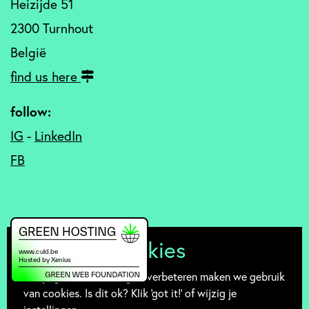
Heizijde 51
2300 Turnhout
België
find us here
follow:
IG
-
LinkedIn
FB
Mmmm... cookies
Om je gebruikservaring te verbeteren maken we gebruik
van cookies. Is dit ok? Klik 'got it!' of wijzig je