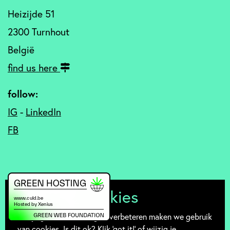
Heizijde 51
2300 Turnhout
België
find us here
follow:
IG
-
LinkedIn
FB
Mmmm... cookies
Om je gebruikservaring te verbeteren maken we gebruik
van cookies. Is dit ok? Klik 'got it!' of wijzig je