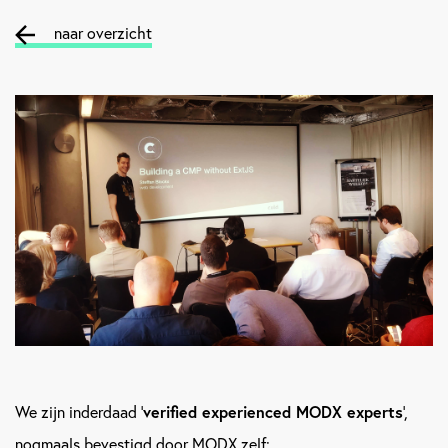
naar overzicht
We zijn inderdaad '
verified experienced MODX experts
',
nogmaals bevestigd door MODX zelf: