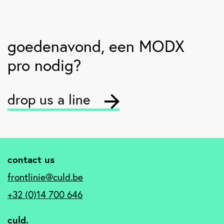
goedenavond
, een MODX
pro nodig?
drop us a line
contact us
frontlinie@culd.be
+32 (0)14 700 646
culd.