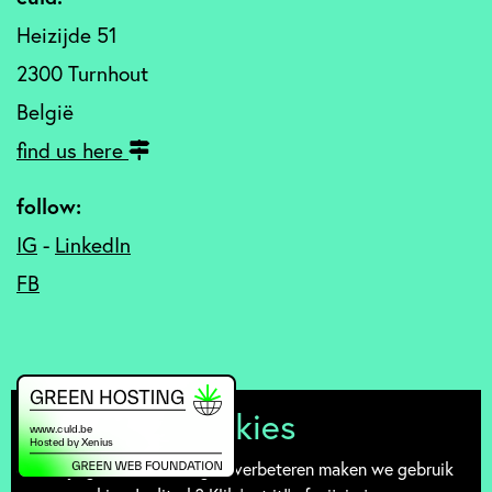
Heizijde 51
2300 Turnhout
België
find us here
follow:
IG
-
LinkedIn
FB
Mmmm... cookies
Om je gebruikservaring te verbeteren maken we gebruik