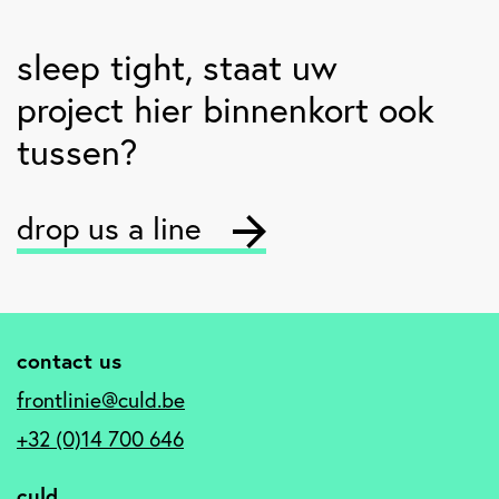
sleep tight
, staat uw
project hier binnenkort ook
tussen?
drop us a line
contact us
frontlinie@culd.be
+32 (0)14 700 646
culd.