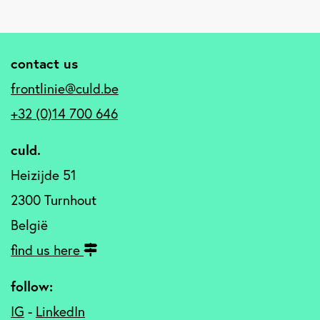
contact us
frontlinie@culd.be
+32 (0)14 700 646
culd.
Heizijde 51
2300 Turnhout
België
find us here
follow:
IG
-
LinkedIn